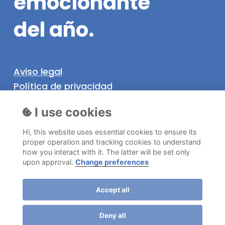
emocionante
del
año.
Aviso legal
Política de privacidad
Política de cookies
I use cookies
Hi, this website uses essential cookies to ensure its
Información
proper operation and tracking cookies to understand
how you interact with it. The latter will be set only
©
2026
. Níjar SuperCup Todos los derechos
upon approval.
Change preferences
reservados.
Accept all
Deny all