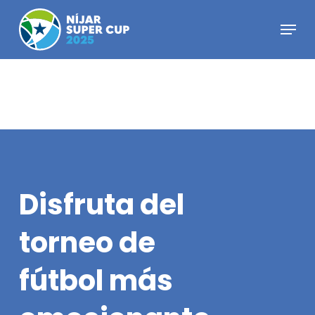
Skip
Menu
to
Close
main
Menu
content
Disfruta
del
torneo
de
fútbol
más