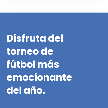
de
semana
Disfruta
del
torneo
de
fútbol
más
emocionante
del
año.