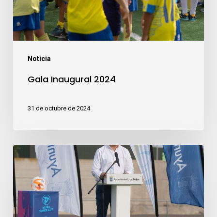
Noticia
Gala Inaugural 2024
31 de octubre de 2024
La
primera
edición
de
la