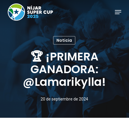
Skip
Menu
to
Close
main
Menu
content
Noticia
🏆 ¡PRIMERA
GANADORA:
@lamarikylla!
20 de septiembre de 2024