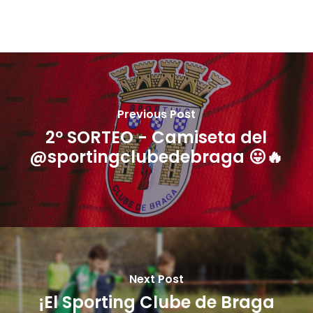
Previous Post
2º SORTEO - Camiseta del
@sportingclubedebraga 😛🔥
Next Post
¡El Sporting Clube de Braga