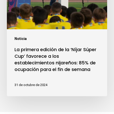
‘Níjar
Súper
Cup’
favorece
a
Noticia
los
La primera edición de la ‘Níjar Súper
establecimientos
Cup’ favorece a los
establecimientos nijareños: 85% de
nijareños:
ocupación para el fin de semana
85%
de
31 de octubre de 2024
ocupación
para
el
fin